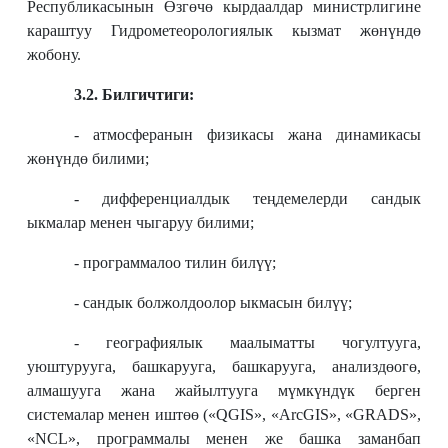
Республикасынын Өзгөчө кырдаалдар министрлигине
караштуу Гидрометеорологиялык кызмат жөнүндө
жобону.
3.2. Билгичтиги:
- атмосферанын физикасы жана динамикасы
жөнүндө билими;
- дифференциалдык теңдемелерди сандык
ыкмалар менен чыгаруу билими;
- программалоо тилин билүү;
- сандык болжолдоолор ыкмасын билүү;
- географиялык маалыматты чогултууга,
уюштурууга, башкарууга, башкарууга, анализдөогө,
алмашууга жана жайылтууга мүмкүндүк берген
системалар менен иштөө («QGIS», «ArcGIS», «GRADS»,
«NCL», программалы менен же башка заманбап