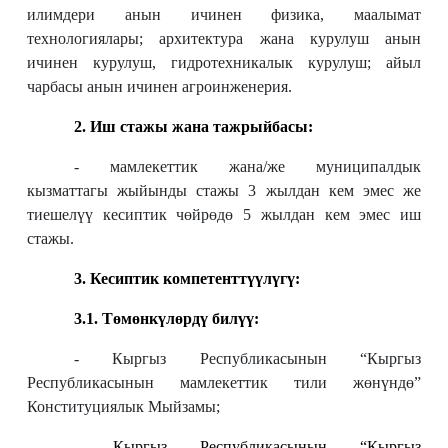
илимдери анын ичинен физика, маалымат
технологиялары; архитектура жана курулуш анын
ичинен курулуш, гидротехникалык курулуш; айыл
чарбасы анын ичинен агроинженерия.
2. Иш стажы жана тажрыйбасы:
- мамлекеттик жана/же муниципалдык
кызматтагы жыйынды стажы 3 жылдан кем эмес же
тиешелүү кесиптик чөйрөдө 5 жылдан кем эмес иш
стажы.
3. Кесиптик компетенттүүлүгү:
3.1. Т
өмөнкүлөрдү билүү:
- Кыргыз Республикасынын “Кыргыз
Республикасынын мамлекеттик тили жөнүндө”
Конституциялык Мыйзамы;
-
К
ыргыз Республикасынын
“Кыргыз