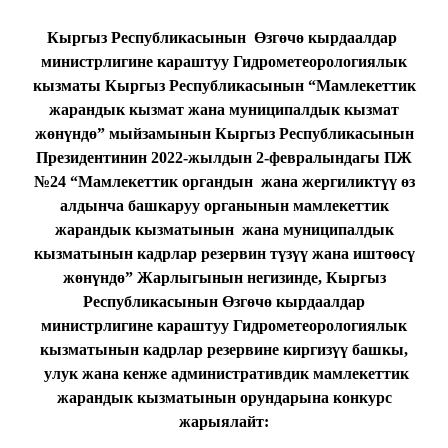
Кыргыз Республикасынын Өзгөчө кырдаалдар
министрлигине караштуу Гидрометеорологиялык
кызматы Кыргыз Республикасынын “Мамлекеттик
жарандык кызмат жана муниципалдык кызмат
жөнүндө” мыйзамынын Кыргыз Республикасынын
Президентинин 2022-жылдын 2-февралындагы ПЖ
№24 “Мамлекеттик органдын жана жергиликтүү өз
алдынча башкаруу органынын мамлекеттик
жарандык кызматынын жана муниципалдык
кызматынын кадрлар резервин түзүү жана иштөөсү
жөнүндө” Жарлыгынын негизинде, Кыргыз
Республикасынын Өзгөчө кырдаалдар
министрлигине караштуу Гидрометеорологиялык
кызматынын кадрлар резервине киргизүү башкы,
улук жана кенже административдик мамлекеттик
жарандык кызматынын орундарына конкурс
жарыялайт: