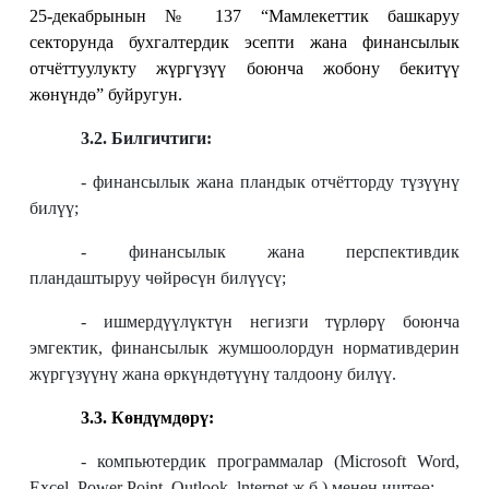
25-декабрынын № 137 “Мамлекеттик башкаруу
секторунда бухгалтердик эсепти жана финансылык
отчёттуулукту жүргүзүү боюнча жобону бекитүү
жөнүндө” буйругун.
3.2. Билгичтиги:
- финансылык жана пландык отчётторду түзүүнү
билүү;
- финансылык жана перспективдик
пландаштыруу чөйрөсүн билүүсү;
- ишмердүүлүктүн негизги түрлөрү боюнча
эмгектик, финансылык жумшоолордун нормативдерин
жүргүзүүнү жана өркүндөтүүнү талдоону билүү.
3.3. Көндүмдөрү:
- компьютердик программалар (Microsoft Word,
Excel, Power Point, Outlook, lnternet ж.б.) менен иштөө;