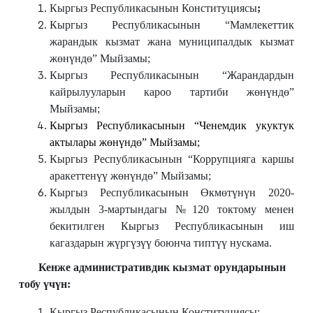
Кыргыз Республикасынын Конституциясы
;
Кыргыз Республикасынын “Мамлекеттик
жарандык кызмат жана муниципалдык кызмат
жөнүндө” Мыйзамы;
Кыргыз Республикасынын “Жарандардын
кайрылууларын кароо тартиби жөнүндө”
Мыйзамы;
Кыргыз Республикасынын “Ченемдик укуктук
актылары жөнүндө” Мыйзамы;
Кыргыз Республикасынын “Коррупцияга каршы
аракеттенүү жөнүндө” Мыйзамы;
Кыргыз Республикасынын Өкмөтүнүн 2020-
жылдын 3-мартындагы №120 токтому менен
бекитилген Кыргыз Республикасынын иш
кагаздарын жүргүзүү боюнча типтүү нускама.
Кенже административдик кызмат орундарынын
тобу үчүн:
Кыргыз Республикасынын Конституциясы;