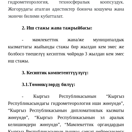
гидрометеорология, техносфералык коопсуздук.
Жогорудагы аталган адистиктер боюнча кошумча жана
экинчи билими кубатталат.
2. Иш стажы жана тажрыйбасы:
- мамлекеттик жана/же муниципалдык
кызматтагы жыйынды стажы бир жылдан кем эмес же
болбосо тиешелүү кесиптик чөйрөдө 3 жылдан кем эмес
иш стажы.
3. Кесиптик компетенттүүлүгү:
3.1.Т
өмөнкүлөрдү билүү:
- Кыргыз Республикасынын “Кыргыз
Республикасындагы гидрометеорология иши жөнүндө”,
“Кыргыз Республикасынын дипломатиялык кызматы
жөнүндө”, “Кыргыз Республикасынын эл аралык
келишимдери жөнүндө”, “
Мамлекеттик органдардын
Кыргыз Республикасынын тышкы саясат чөйрөсүндөгү