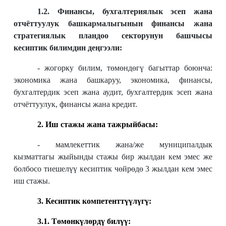
1.2. Финансы, бухгалтериялык эсеп жана
отчёттуулук башкармалыгынын финансы жана
стратегиялык пландоо секторунун башчысы
кесиптик билимдин деңгээли:
- жогорку билим, төмөндөгү багыттар боюнча:
экономика жана башкаруу, экономика, финансы,
бухгалтердик эсеп жана аудит, бухгалтердик эсеп жана
отчёттуулук, финансы жана кредит.
2. Иш стажы жана тажрыйбасы:
- мамлекеттик жана/же муниципалдык
кызматтагы жыйынды стажы бир жылдан кем эмес же
болбосо тиешелүү кесиптик чөйрөдө 3 жылдан кем эмес
иш стажы.
3. Кесиптик компетенттүүлүгү:
3.1. Т
өмөнкүлөрдү билүү: