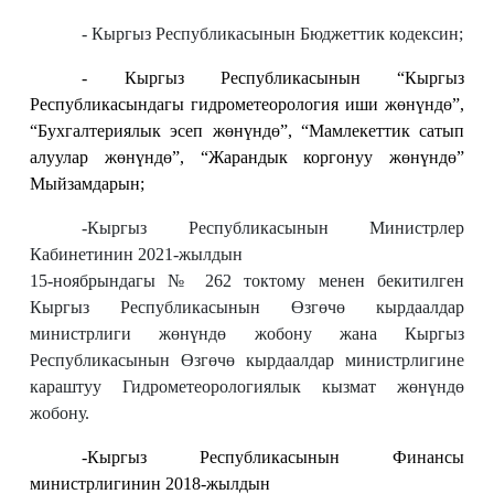
- Кыргыз Республикасынын Бюджеттик кодексин;
- Кыргыз Республикасынын “Кыргыз
Республикасындагы гидрометеорология иши жөнүндө”,
“Б
ухгалтериялык эсеп жөнүндө”,
“Мамлекеттик сатып
алуулар жөнүндө”
,
“Жарандык коргонуу жөнүндө”
Мыйзамдарын;
-Кыргыз Республикасынын Министрлер
Кабинетинин 2021-жылдын
15-ноябрындагы № 262 токтому менен бекитилген
Кыргыз Республикасынын Өзгөчө кырдаалдар
министрлиги жөнүндө жобону жана Кыргыз
Республикасынын Өзгөчө кырдаалдар министрлигине
караштуу Гидрометеорологиялык кызмат жөнүндө
жобону.
-Кыргыз Республикасынын Финансы
министрлигинин 2018-жылдын