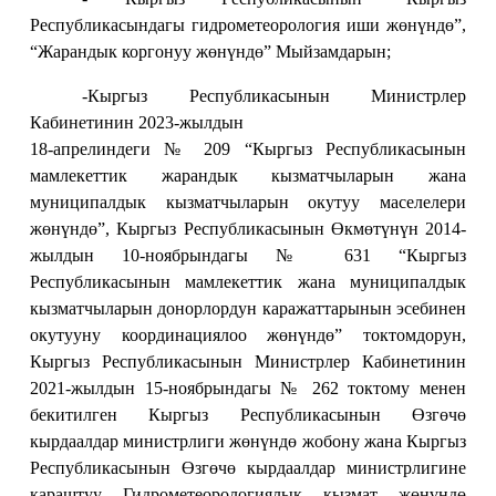
Республикасындагы гидрометеорология иши жөнүндө”,
“Жарандык коргонуу жөнүндө” Мыйзамдарын;
-Кыргыз Республикасынын Министрлер
Кабинетинин 2023-жылдын
18-апрелиндеги № 209 “Кыргыз Республикасынын
мамлекеттик жарандык кызматчыларын жана
муниципалдык кызматчыларын окутуу маселелери
жөнүндө”, Кыргыз Республикасынын Өкмөтүнүн 2014-
жылдын 10-ноябрындагы № 631 “Кыргыз
Республикасынын мамлекеттик жана муниципалдык
кызматчыларын донорлордун каражаттарынын эсебинен
окутууну координациялоо жөнүндө” токтомдорун,
Кыргыз Республикасынын Министрлер Кабинетинин
2021-жылдын 15-ноябрындагы № 262 токтому менен
бекитилген Кыргыз Республикасынын Өзгөчө
кырдаалдар министрлиги жөнүндө жобону жана Кыргыз
Республикасынын Өзгөчө кырдаалдар министрлигине
караштуу Гидрометеорологиялык кызмат жөнүндө