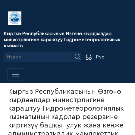
Кыргыз Республикасынын Өзгөчө кырдаалдар
министрлигине караштуу Гидрометеорологиялык
кызматы
Рус
Кыргыз Республикасынын Өзгөчө
кырдаалдар министрлигине
караштуу Гидрометеорологиялык
кызматынын кадрлар резервине
киргизүү башкы, улук жана кенже
административдик мамлекеттик