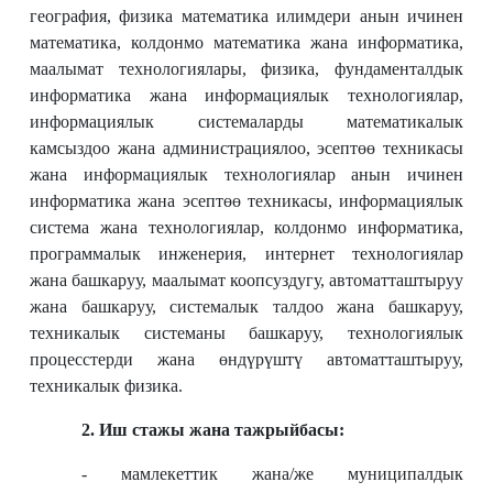
география, физика математика илимдери анын ичинен
математика, колдонмо математика жана информатика,
маалымат технологиялары, физика, фундаменталдык
информатика жана информациялык технологиялар,
информациялык системаларды математикалык
камсыздоо жана администрациялоо, эсептөө техникасы
жана информациялык технологиялар анын ичинен
информатика жана эсептөө техникасы, информациялык
система жана технологиялар, колдонмо информатика,
программалык инженерия, интернет технологиялар
жана башкаруу, маалымат коопсуздугу, автоматташтыруу
жана башкаруу, системалык талдоо жана башкаруу,
техникалык системаны башкаруу, технологиялык
процесстерди жана өндүрүштү автоматташтыруу,
техникалык физика.
2. Иш стажы жана тажрыйбасы:
- мамлекеттик жана/же муниципалдык