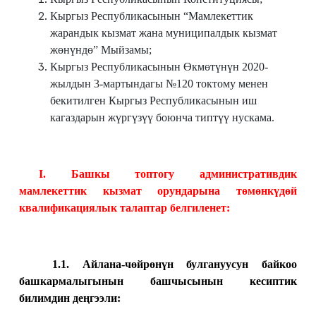
Кыргыз Республикасынын “Мамлекеттик
жарандык кызмат жана муниципалдык кызмат
жөнүндө” Мыйзамы;
Кыргыз Республикасынын Өкмөтүнүн 2020-
жылдын 3-мартындагы №120 токтому менен
бекитилген Кыргыз Республикасынын иш
кагаздарын жүргүзүү боюнча типтүү нускама.
I. Башкы топтогу административдик
мамлекеттик кызмат орундарына төмөнкүдөй
квалификациялык талаптар белгиленет:
1.1.
Айлана-чөйрөнүн булгануусун байкоо
башкармалыгы
нын башчысынын
кесиптик
билимдин деңгээли: