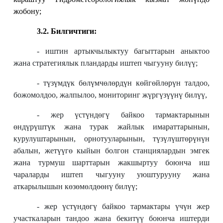
жобону;
3.2. Билгичтиги:
- иштин артыкчылыктуу багыттарын аныктоо
жана стратегиялык пландарды иштеп чыгууну билүү;
- түзүмдүк бөлүмчөлөрдүн көйгөйлөрүн талдоо,
божомолдоо, жалпылоо, мониторинг жүргүзүүнү билүү,
- жер үстүндөгү байкоо тармактарынын
өндүрүштүк жана турак жайлык имараттарынын,
курулуштарынын, орнотууларынын, түзүлүштөрүнүн
абалын, жетүүгө кыйын болгон станциялардын эмгек
жана турмуш шарттарын жакшыртуу боюнча иш
чараларды иштеп чыгууну уюштурууну жана
аткарылышын көзөмөлдөөнү билүү;
- жер үстүндөгү байкоо тармактары үчүн жер
участкаларын тандоо жана бекитүү боюнча иштерди