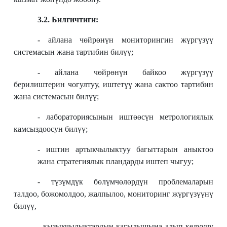
3.2. Билгичтиги:
-
айлана чөйрөнүн мониторингин жүргүзүү
системасын жана тартибин билүү;
-
айлана чөйрөнүн байкоо жүргүзүү
берилиштерин чогултуу, иштетүү жана сактоо тартибин
жана системасын билүү;
- лабораториясынын иштөөсүн метрологиялык
камсыздоосун билүү;
- иштин артыкчылыктуу багыттарын аныктоо
жана стратегиялык пландарды иштеп чыгуу;
- түзүмдүк бөлүмчөлөрдүн проблемаларын
талдоо, божомолдоо, жалпылоо, мониторинг жүргүзүүнү
билүү,
- кызыкчылыктардын кагылышына алып келүүчү