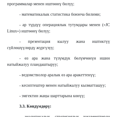
программалар менен иштөөнү билүү;
- математикалык статистика боюнча билими;
- ар түрдүү операциялык тутумдары менен («JC
Linux») иштөөнү билүү;
- презентация кылуу жана иштиктүү
сүйлөшүүлөрдү жүргүзүү;
- өз ара жана түзүмдүк бөлүмчөнүн ишин
натыйжалуу пландаштыруу;
- ведомстволор аралык өз ара аракеттенүү;
- кесиптештер менен натыйжалуу кызматташуу;
- эмгектин жаӊы шарттарына көнүү;
3.3. Көндүмдөрү:
- аналитикалык, стратегиялык документтерди