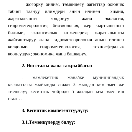
-
жогорку билим, төмөндөгү багыттар боюнча:
табият таануу илимдери анын ичинен химия,
жаратылышты колдонуу жана экология,
гидрометеорология, биоэкология, жер кыртышынын
билими, экологиялык инженерия;
жаратылышты
жайгаштыруу жана гидрометеорология анын ичинен
колдонмо гидрометеорология,
техносфералык
коопсуздук; экономика жана башкаруу.
2. Иш стажы жана тажрыйбасы:
- мамлекеттик жана/же муниципалдык
кызматтагы жыйынды стажы 3 жылдан кем эмес же
тиешелүү кесиптик чөйрөдө 5 жылдан кем эмес иш
стажы.
3. Кесиптик компетенттүүлүгү:
3.1.Т
өмөнкүлөрдү билүү: