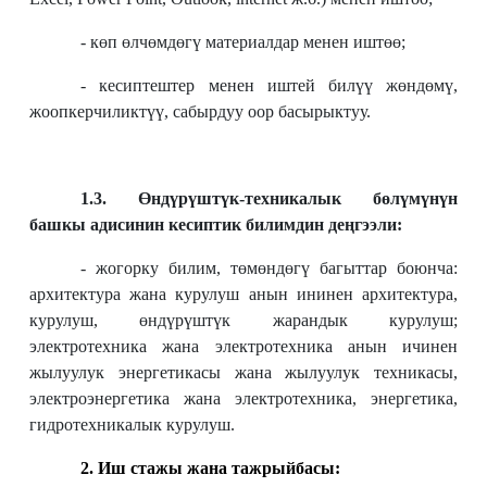
- көп өлчөмдөгү материалдар менен иштөө;
- кесиптештер менен иштей билүү жөндөмү,
жоопкерчиликтүү, сабырдуу оор басырыктуу.
1.3. Өндүрүштүк-техникалык бөлүмүнүн
башкы адисинин кесиптик билимдин деңгээли:
- жогорку билим, төмөндөгү багыттар боюнча:
архитектура жана курулуш анын ининен архитектура,
курулуш, өндүрүштүк жарандык курулуш;
электротехника жана электротехника анын ичинен
жылуулук энергетикасы жана жылуулук техникасы,
электроэнергетика жана электротехника, энергетика,
гидротехникалык курулуш.
2. Иш стажы жана тажрыйбасы: