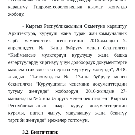
караштуу Гидрометеорологиялык кызмат жөнүндө
жобону.
-
Кыргыз Республикасынын Өкмөтүнө караштуу
Архитектура, курулуш жана турак жай-коммуналдык
чарба мамлекеттик агенттигинин 2016-жылдын 5-
апрелиндеги № 3-нпа буйругу менен бекитилген
“Кыймылсыз мүлктөрдүн курулушу жана башка
өзгөртүүлөрдү киргизүү үчүн долбоордук документтерге
мамлекеттик эмес экспертиза жүргүзүү жөнүндө”, 2018-
жылдын 11-июнундагы № 13-нпа буйругу менен
бекитилген “Курулуштагы ченемдик документтердин
тутуму жөнүндө” жоболорун, 2016-жылдын 27-
майындагы № 5-нпа буйругу менен бекитилген “Кыргыз
Республикасынын шаар куруу документтеринин
курамы, иштеп чыгуу, макулдашуу жана бекитүү
тартиби жөнүндө” эрежелер топтомун.
3.2. Билгичтиги: