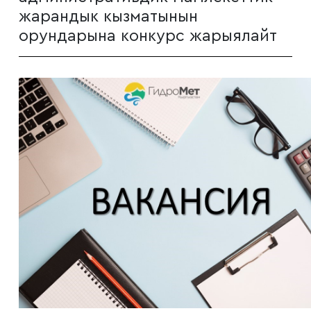
жарандык кызматынын
орундарына конкурс жарыялайт