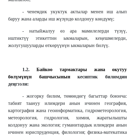
- ченемдик укуктук актылар менен иш алып
баруу жана аларды иш жүзүндө колдонуу көндүмү;
- натыйжалуу өз ара мамилелерди түзүү,
иштиктүү этикеттин ыкмаларын, кеңешмелерди,
жолугушууларды өткөрүүнүн ыкмаларын билүү.
1.2.
Байкоо тармактары жана окутуу
бөлүмүнүн башчысынын
кесиптик билимдин
деңгээли:
- жогорку билим, төмөндөгү багыттар боюнча:
табият таануу илимдери анын ичинен география,
картография жана геоинформатика, гидрометеорология,
метеорология, гидрология, химия, жаратылышты
колдонуу жана экология; гуманитардык илимдери анын
ичинен юриспруденция, филология; физика-матекатика