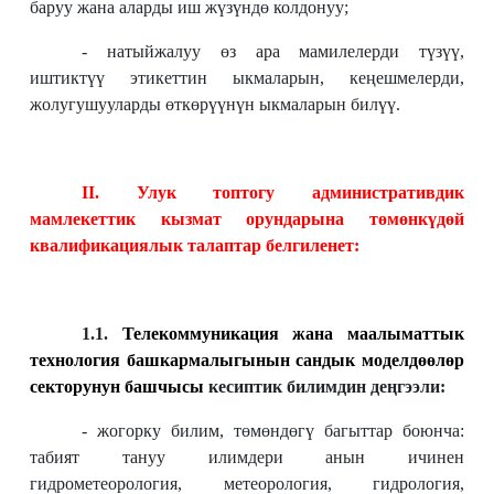
баруу жана аларды иш жүзүндө колдонуу;
-
натыйжалуу өз ара мамилелерди түзүү,
иштиктүү этикеттин ыкмаларын, кеңешмелерди,
жолугушууларды өткөрүүнүн ыкмаларын билүү.
II. Улук топтогу административдик
мамлекеттик кызмат орундарына төмөнкүдөй
квалификациялык талаптар белгиленет:
1.1.
Телекоммуникация жана маалыматтык
технология башкармалыгынын сандык моделдөөлөр
секторунун башчысы
кесиптик билимдин деңгээли:
- жогорку билим, төмөндөгү багыттар боюнча:
табият тануу илимдери анын ичинен
гидрометеорология, метеорология, гидрология,