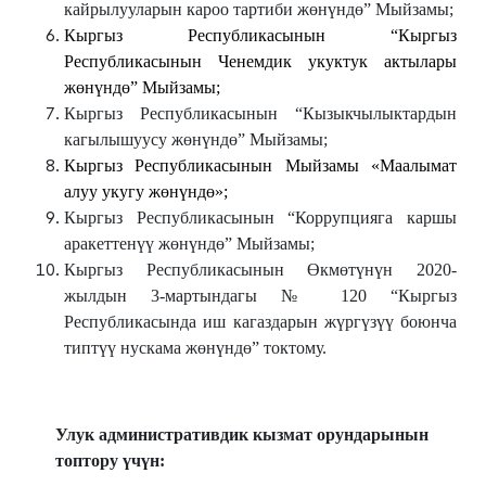
кайрылууларын кароо тартиби жөнүндө” Мыйзамы;
Кыргыз Республикасынын “Кыргыз
Республикасынын Ченемдик укуктук актылары
жөнүндө” Мыйзамы;
Кыргыз Республикасынын “Кызыкчылыктардын
кагылышуусу жөнүндө” Мыйзамы;
Кыргыз Республикасынын Мыйзамы «Маалымат
алуу укугу жөнүндө»;
Кыргыз Республикасынын “Коррупцияга каршы
аракеттенүү жөнүндө” Мыйзамы;
Кыргыз Республикасынын Өкмөтүнүн 2020-
жылдын 3-мартындагы № 120 “Кыргыз
Республикасында иш кагаздарын жүргүзүү боюнча
типтүү нускама жөнүндө” токтому.
Улук административдик кызмат орундарынын
топтору үчүн: