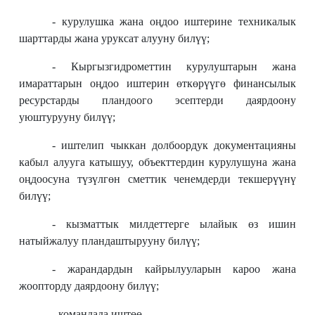
- курулушка жана оңдоо иштерине техникалык
шарттарды жана уруксат алууну билүү;
- Кыргызгидрометтин курулуштарын жана
имараттарын оңдоо иштерин өткөрүүгө финансылык
ресурстарды пландоого эсептерди даярдоону
уюштурууну билүү;
- иштелип чыккан долбоордук документацияны
кабыл алууга катышуу, объекттердин курулушуна жана
оңдоосуна түзүлгөн сметтик ченемдерди текшерүүнү
билүү;
- кызматтык милдеттерге ылайык өз ишин
натыйжалуу пландаштырууну билүү;
- жарандардын кайрылууларын кароо жана
жоопторду даярдоону билүү;
- командада иштөө.