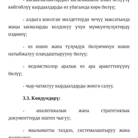
көйгөйлүү кырдаалдарды өз убагында көрө билүү;
- алдыга коюлган милдеттерди чечүү максатында
жаңы ыкмаларды колдонуу үчүн мүмкүнчүлүктөрдү
издөөнү;
- өз ишин жана түзүмдүк бөлүмчөнүн ишин
натыйжалуу пландаштырууну билүү;
- ведомстволор аралык өз ара аракеттенүүнү
билүү;
- чыр-чатактуу кырдаалдарды жөнгө салуу.
3.3. Көндүмдөрү:
- аналитикалык жана стратегиялык
документтерди иштеп чыгуу;
- маалыматты талдоо, системалаштыруу жана
жалпылоо;