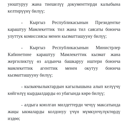
уюштуруу жана тиешелүү документтерди калыбына
келтирүүнү билүү;
- Кыргыз Республикасынын Президентке
караштуу Мамлекеттик тил жана тил саясаты боюнча
улуттук комиссиясы менен кызматташууну билүү;
- Кыргыз Республикасынын Министрлер
Кабинетине караштуу Мамлекеттик кызмат жана
жергиликтүү өз алдынча башкаруу иштери боюнча
мамлекеттик агенттик менен окутуу боюнча
кызматташууну билүү;
- кызыкчылыктардын кагылышына алып келүүчү
көйгөлүү кырдаалдарды өз убагында көрө билүү;
- алдыга коюлган милдеттерди чечүү максатында
жаңы ыкмаларды колдонуу үчүн мүмкүнчүлүктөрдү
издөө;