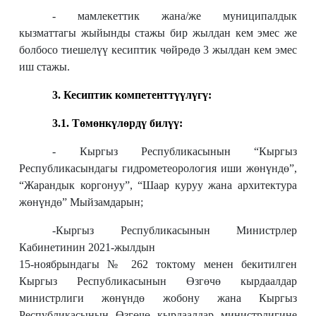
- мамлекеттик жана/же муниципалдык
кызматтагы жыйынды стажы бир жылдан кем эмес же
болбосо тиешелүү кесиптик чөйрөдө 3 жылдан кем эмес
иш стажы.
3.
Кесиптик компетенттүүлүгү:
3.1. Т
өмөнкүлөрдү билүү:
- Кыргыз Республикасынын “Кыргыз
Республикасындагы гидрометеорология иши жөнүндө”,
“Жарандык коргонуу”, “Шаар куруу жана архитектура
жөнүндө” Мыйзамдарын;
-Кыргыз Республикасынын Министрлер
Кабинетинин 2021-жылдын
15-ноябрындагы № 262 токтому менен бекитилген
Кыргыз Республикасынын Өзгөчө кырдаалдар
министрлиги жөнүндө жобону жана Кыргыз
Республикасынын Өзгөчө кырдаалдар министрлигине