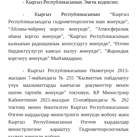
-
К
ыргыз Республикасынын Эмгек кодексин;
-
К
ыргыз Республикасынын
“Кыргыз
Республикасындагы гидрометеорология иши жөнүндө”,
“Айлана-чөйрөнү коргоо жөнүндө”, “Атмосфералык
абаны коргоо жөнүндө”, “Кыргыз Республикасынын
калкынын радиациялык коопсуздугу жөнүндө”, “Өлчөө
бирдиктүүлүгүн камсыз кылуу жөнүндө”
,
“Жарандык
коргонуу жөнүндө” Мыйзамдарын;
- Кыргыз Республикасынын Өкмөтүнүн 2013-
жылдын 7-майындагы № 255 “Кызматтык пайдалануу
үчүн маалыматтарды камтыган документтер менен
иштөө тартиби жөнүндө”
токтомун,
КР Министрлер
Кабинетинин 2021-жылдын 15-ноябрындагы № 262
токтому менен бекитилген Кыргыз Республикасынын
Өзгөчө кырдаалдар министрлиги жөнүндө жобону жана
Кыргыз Республикасынын Өзгөчө кырдаалдар
министрлигине караштуу Гидрометеорологиялык
кызмат жөнүндө жобону.