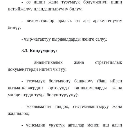
- өз ишин жана түзүмдүк бөлүмчөнүн ишин
натыйжалуу пландаштырууну билүү;
- ведомстволор аралык өз ара аракеттенүүнү
билүү;
-
чыр-чатактуу кырдаалдарды жөнгө салуу.
3.3. Көндүмдөрү:
- аналитикалык жана стратегиялык
документтерди иштеп чыгуу;
-
түзүмдүк бөлүмчөнү башкаруу (баш ийген
кызматкерлердин ортосунда тапшырмаларды жана
милдеттерди туура бөлүштүрүүнү);
-
маалыматты талдоо, системалаштыруу жана
жалпылоо;
-
ченемдик укуктук актылар менен иш алып