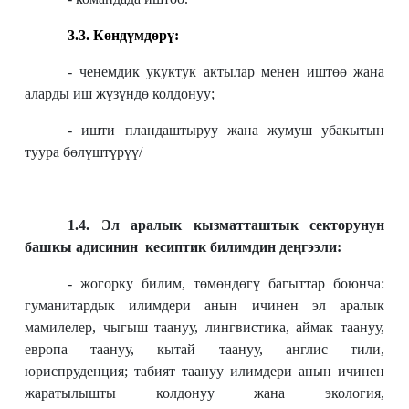
3.3. Көндүмдөрү:
- ченемдик укуктук актылар менен иштөө жана
аларды иш жүзүндө колдонуу;
- ишти пландаштыруу жана жумуш убакытын
туура бөлүштүрүү/
1.4. Эл аралык кызматташтык секторунун
башкы адисинин кесиптик билимдин деңгээли:
- жогорку билим, төмөндөгү багыттар боюнча:
гуманитардык илимдери анын ичинен эл аралык
мамилелер, чыгыш таануу, лингвистика, аймак таануу,
европа таануу, кытай таануу, англис тили,
юриспруденция; табият таануу илимдери анын ичинен
жаратылышты колдонуу жана экология,