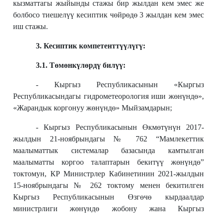
кызматтагы жыйынды стажы бир жылдан кем эмес же
болбосо тиешелүү кесиптик чөйрөдө 3 жылдан кем эмес
иш стажы.
3. Кесиптик компетенттүүлүгү:
3.1. Төмөнкүлөрдү билүү:
- Кыргыз Республикасынын «Кыргыз
Республикасындагы гидрометеорология иши жөнүндө»,
«Жарандык коргонуу жөнүндө» Мыйзамдарын;
-
Кыргыз Республикасынын Өкмөтүнүн
2017-
жылдын 21-ноябрындагы № 762 “Мамлекеттик
маалыматтык системалар базасында камтылган
маалыматты коргоо талаптарын бекитүү жөнүндө”
токтомун
,
КР Министрлер Кабинетинин 2021-жылдын
15-ноябрындагы № 262 токтому менен бекитилген
Кыргыз Республикасынын Өзгөчө кырдаалдар
министрлиги жөнүндө жобону жана Кыргыз