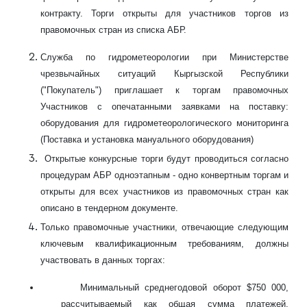
контракту. Торги открыты для участников торгов из
правомочных стран из списка АБР.
Служба по гидрометеорологии при Министерстве
чрезвычайных ситуаций Кыргызской Республики
("Покупатель") приглашает к торгам правомочных
Участников с опечатанными заявками на поставку
:
оборудования для гидрометеорологического мониторинга
(Поставка и установка мануального оборудования)
Открытые конкурсные
торги
будут
проводиться
согласно
процедурам АБР одноэтапным -
одно
конвертным торгам и
открыты
для
всех
участников
из
правомочных стран
как
описано в тендерном документе
.
Только
правомочные участники,
отвечающие следующим
ключевым квалификационным требованиям, должны
участвовать в данных торгах
:
Минимальный среднегодовой оборот
$750 000
,
рассчитываемый как общая сумма платежей,