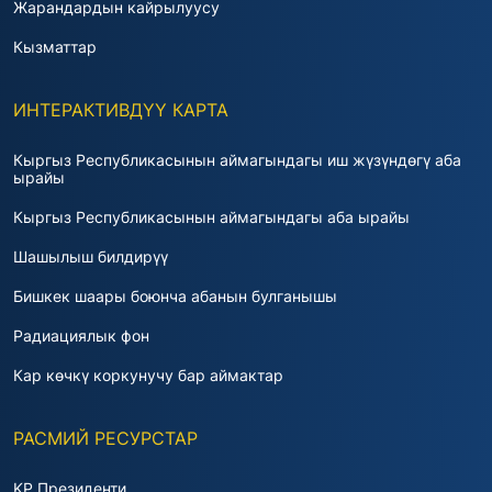
Жарандардын кайрылуусу
Кызматтар
ИНТЕРАКТИВДҮҮ КАРТА
Кыргыз Республикасынын аймагындагы иш жүзүндөгү аба
ырайы
Кыргыз Республикасынын аймагындагы аба ырайы
Шашылыш билдирүү
Бишкек шаары боюнча абанын булганышы
Радиациялык фон
Кар көчкү коркунучу бар аймактар
РАСМИЙ РЕСУРСТАР
KP Президенти