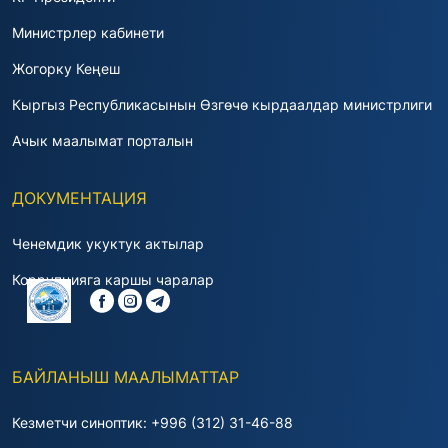
Министрлер кабинети
Жогорку Кеңеш
Кыргыз Республикасынын Өзгөчө кырдаалдар министрлиги
Ачык маалымат порталын
ДОКУМЕНТАЦИЯ
Ченемдик укуктук актылар
Коррупцияга каршы чаралар
БАЙЛАНЫШ МААЛЫМАТТАР
Кезметчи синоптик: +996 (312) 31-46-88