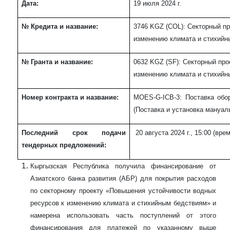
Дата
:
19 июля
202
4
г.
№ Кредита
и
название
:
3746
KGZ
(
COL
): Секторный п
изменению климата и стихийн
№ Гранта
и название
:
0632
KGZ
(
SF
): Секторный пр
изменению климата и стихийн
Номер контракта и название
:
MOES-G-ICB-
3
:
Поставка
обо
(Поставка и установка мануал
Последний срок подачи
20 августа
202
4
г., 15:00 (вре
тендерных предложений:
Кыргызская Республика получила финансирование от
Азиатского банка развития (АБР) для покрытия расходов
по секторному проекту «Повышения устойчивости водных
ресурсов к изменению климата и стихийным бедствиям» и
намерена использовать часть поступлений от этого
финансирования для платежей по указанному выше