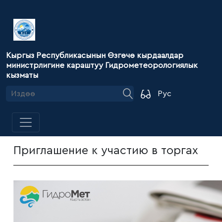
Кыргыз Республикасынын Өзгөчө кырдаалдар
министрлигине караштуу Гидрометеорологиялык
кызматы
Рус
Приглашение к участию в торгах