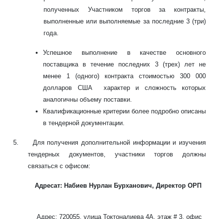
полученных Участником торгов за контракты,
выполненные или выполняемые за последние 3 (три)
года
.
Успешное выполнение в качестве основного
поставщика в течение последних 3 (трех) лет не
менее
1
(
одного
) контракт
а
стоимостью 3
0
0
000
долларов США характер и сложность которых
аналогичны объему поставки
.
К
валификационные критерии более подробно описаны
в тендерной документации.
5
. Для получения дополнительной информации и изучения
тендерных документов, участники торгов должны
связаться с офисом:
Адресат
:
Набиев Нурлан Бурханович
,
Директор ОРП
Адрес
: 720055,
улица Токтоналиева
4A,
этаж
# 3,
офис