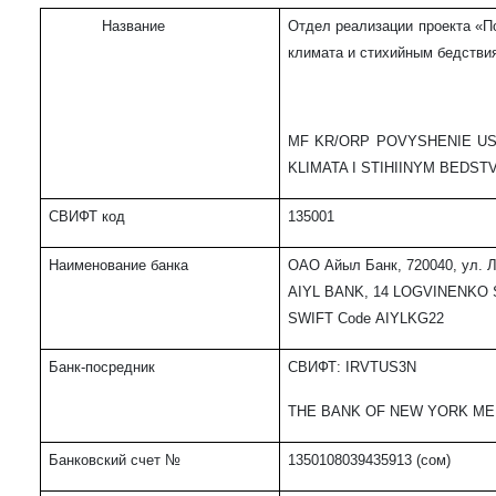
Название
Отдел реализации проекта «
П
климата и стихийным бедстви
MF KR/ORP POVYSHENIE US
KLIMATA I STIHIINYM BEDST
СВИФТ код
135001
Наименование банка
ОАО Айыл Банк, 7200
40
, ул. 
AIYL
BANK
, 14
LOGVINENKO
S
WIFT
Code
AIYLKG
22
Банк-посредник
СВИФТ
: IRVTUS3N
THE BANK OF NEW YORK ME
Банковский счет
№
1350108039435913
(сом
)